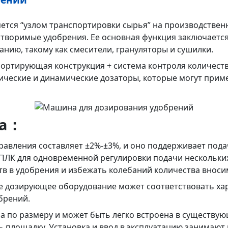
тся “узлом транспортировки сырья” на производственн
створимые удобрения. Ее основная функция заключаетс
нию, такому как смесители, грануляторы и сушилки.
ортирующая конструкция + система контроля количества
тические и динамические дозаторы, которые могут прим
та：
правления составляет ±2%-±3%, и оно поддерживает под
 ПЛК для одновременной регулировки подачи нескольки
 в удобрения и избежать колебаний количества вносимо
 дозирующее оборудование может соответствовать ха
рений.​
тна по размеру и может быть легко встроена в существ
площадку. Установка и ввод в эксплуатацию занимают в