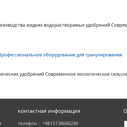
изводства жидких водорастворимых удобрений Соврем
ических удобрений Современное экологическое сельско
контактная информация
О
я
телефон：
+8615138666240