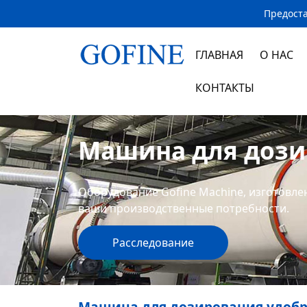
Предоста
ГЛАВНАЯ
О НАС
КОНТАКТЫ
Машина для дози
Оборудование Gofine Machine, изготовле
ваши производственные потребности.
Расследование
Машина для дозирования удоб