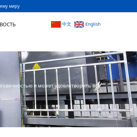
сему миру
中文
English
ВОСТЬ
олговечностью и может удовлетворить все