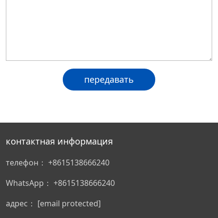
контактная информация
телефон：
+8615138666240
WhatsApp：
+8615138666240
адрес：
[email protected]