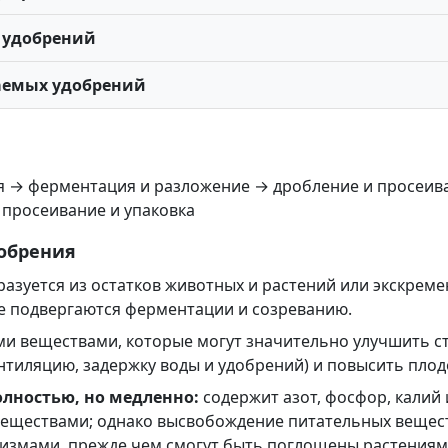
 удобрений
аемых удобрений
я → ферментация и разложение → дробление и просеи
 просеивание и упаковка
добрения
азуется из остатков животных и растений или экскремен
рые подвергаются ферментации и созреванию.
ми веществами, которые могут значительно улучшить ст
нтиляцию, задержку воды и удобрений) и повысить пло
олностью, но медленно:
содержит азот, фосфор, калий
ществами; однако высвобождение питательных веществ
измами, прежде чем смогут быть поглощены растениям