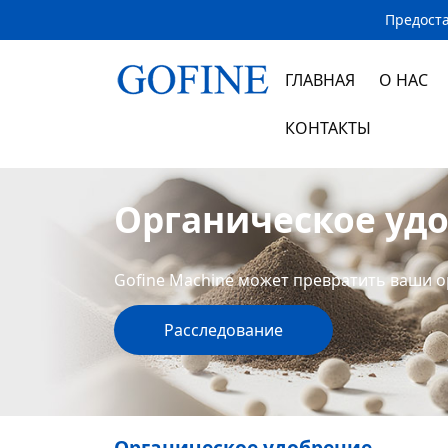
Предоста
ГЛАВНАЯ
О НАС
КОНТАКТЫ
Органическое уд
Gofine Machine может превратить ваши о
Расследование
Органическое удобрение