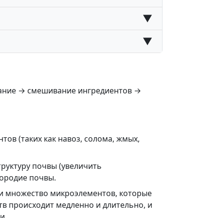
▼
▼
вание → смешивание ингредиентов →
тов (таких как навоз, солома, жмых,
руктуру почвы (увеличить
дородие почвы.
 и множество микроэлементов, которые
 происходит медленно и длительно, и
и.